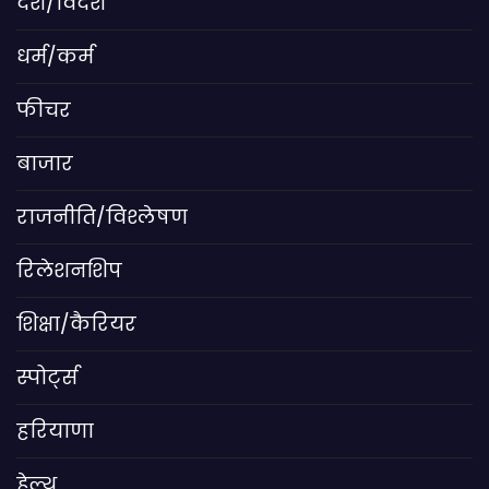
देश/विदेश
धर्म/कर्म
फीचर
बाजार
राजनीति/विश्लेषण
रिलेशनशिप
शिक्षा/कैरियर
स्पोर्ट्स
हरियाणा
हेल्थ