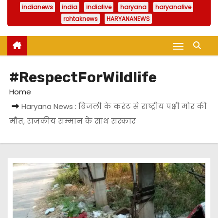
indianews
india
indialive
haryana
haryanalive
rohtaknews
HARYANANEWS
#RespectForWildlife
Home
Haryana News : बिजली के करंट से राष्ट्रीय पक्षी मोर की
मौत, राजकीय सम्मान के साथ संस्कार