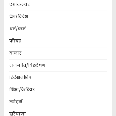
एग्रीकल्चर
देश/विदेश
धर्म/कर्म
फीचर
बाजार
राजनीति/विश्लेषण
रिलेशनशिप
शिक्षा/कैरियर
स्पोर्ट्स
हरियाणा