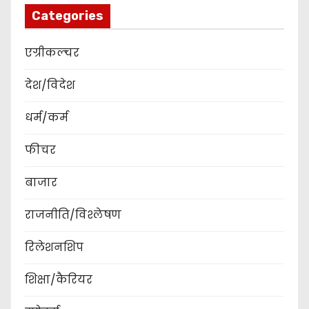
Categories
एग्रीकल्चर
देश/विदेश
धर्म/कर्म
फीचर
बाजार
राजनीति/विश्लेषण
रिलेशनशिप
शिक्षा/कैरियर