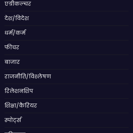
एग्रीकल्चर
देश/विदेश
धर्म/कर्म
फीचर
बाजार
राजनीति/विश्लेषण
रिलेशनशिप
शिक्षा/कैरियर
स्पोर्ट्स