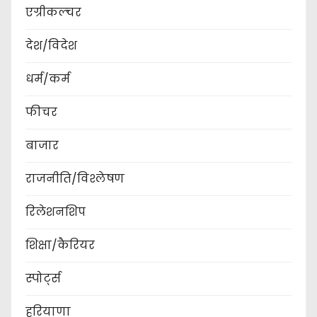
एग्रीकल्चर
देश/विदेश
धर्म/कर्म
फीचर
बाजार
राजनीति/विश्लेषण
रिलेशनशिप
शिक्षा/कैरियर
स्पोर्ट्स
हरियाणा