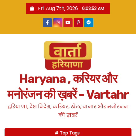
S
Fri. Aug 7th, 2026
6:03:54 AM
k
i
p
t
o
c
o
n
Haryana , करियर और
t
e
मनोरंजन की ख़बरें - Vartahr
n
t
हरियाणा, देश विदेश, करियर, खेल, बाजार और मनोरंजन
की ख़बरें
Top Tags