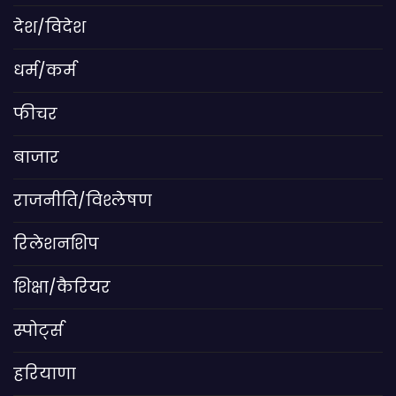
देश/विदेश
धर्म/कर्म
फीचर
बाजार
राजनीति/विश्लेषण
रिलेशनशिप
शिक्षा/कैरियर
स्पोर्ट्स
हरियाणा