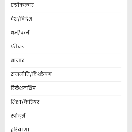
एग्रीकल्चर
देश/विदेश
धर्म/कर्म
फीचर
बाजार
राजनीति/विश्लेषण
रिलेशनशिप
शिक्षा/कैरियर
स्पोर्ट्स
हरियाणा