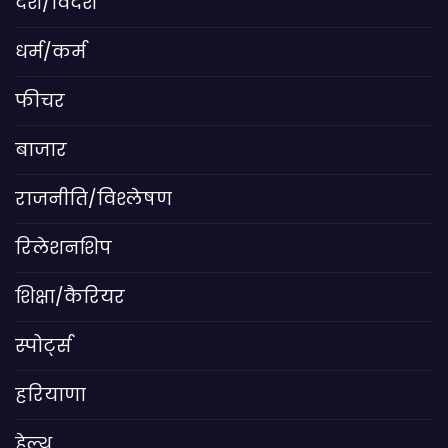
देश/विदेश
धर्म/कर्म
फीचर
बाजार
राजनीति/विश्लेषण
रिलेशनशिप
शिक्षा/कैरियर
स्पोर्ट्स
हरियाणा
हेल्थ