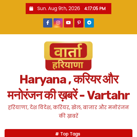
S
Sun. Aug 9th, 2026
4:17:06 PM
k
i
p
t
o
c
o
n
Haryana , करियर और
t
e
मनोरंजन की ख़बरें - Vartahr
n
t
हरियाणा, देश विदेश, करियर, खेल, बाजार और मनोरंजन
की ख़बरें
Top Tags