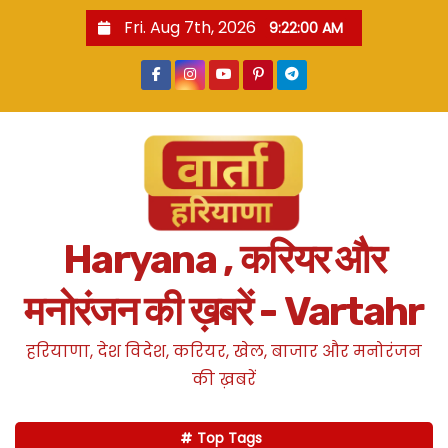
S
Fri. Aug 7th, 2026
9:22:00 AM
k
i
p
t
o
c
o
n
Haryana , करियर और
t
e
मनोरंजन की ख़बरें - Vartahr
n
t
हरियाणा, देश विदेश, करियर, खेल, बाजार और मनोरंजन
की ख़बरें
Top Tags