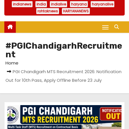
indianews
india
indialive
haryana
haryanalive
rohtaknews
HARYANANEWS
#PGIChandigarhRecruitme
nt
Home
PGI Chandigarh MTS Recruitment 2026: Notification
Out for 10th Pass, Apply Offline Before 23 July