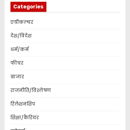
Categories
एग्रीकल्चर
देश/विदेश
धर्म/कर्म
फीचर
बाजार
राजनीति/विश्लेषण
रिलेशनशिप
शिक्षा/कैरियर