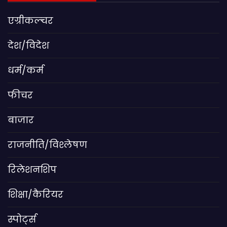
एग्रीकल्चर
देश/विदेश
धर्म/कर्म
फीचर
बाजार
राजनीति/विश्लेषण
रिलेशनशिप
शिक्षा/कैरियर
स्पोर्ट्स