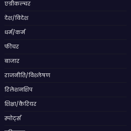
एग्रीकल्चर
देश/विदेश
धर्म/कर्म
फीचर
बाजार
राजनीति/विश्लेषण
रिलेशनशिप
शिक्षा/कैरियर
स्पोर्ट्स