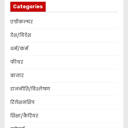
Categories
एग्रीकल्चर
देश/विदेश
धर्म/कर्म
फीचर
बाजार
राजनीति/विश्लेषण
रिलेशनशिप
शिक्षा/कैरियर