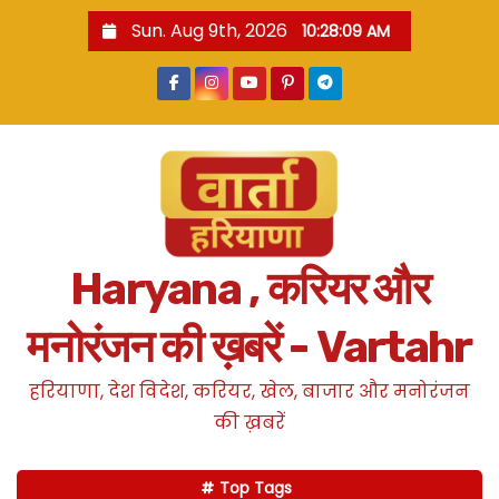
S
Sun. Aug 9th, 2026
10:28:10 AM
k
i
p
t
o
c
o
n
Haryana , करियर और
t
e
मनोरंजन की ख़बरें - Vartahr
n
t
हरियाणा, देश विदेश, करियर, खेल, बाजार और मनोरंजन
की ख़बरें
Top Tags