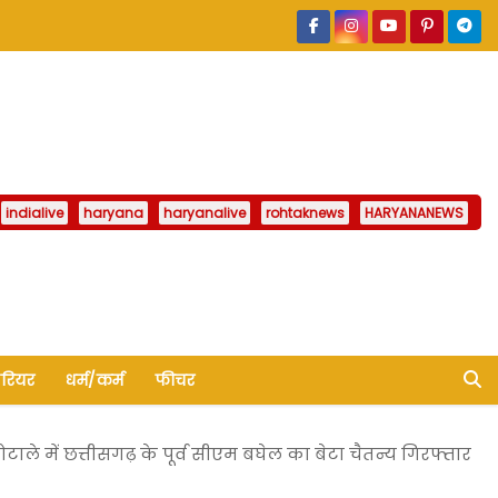
indialive
haryana
haryanalive
rohtaknews
HARYANANEWS
ैरियर
धर्म/कर्म
फीचर
ोटाले में छत्तीसगढ़ के पूर्व सीएम बघेल का बेटा चैतन्य गिरफ्तार