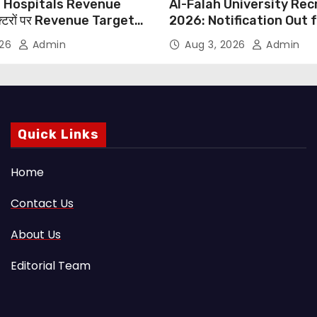
 Hospitals Revenue
Al-Falah University Re
्टरों पर Revenue Targets
2026: Notification Out 
ाफ DMA India का बड़ा कदम,
Nursing, Paramedical &
026
Admin
Aug 3, 2026
Admin
 Motu जांच की मांग
Supporting Staff Posts,
Through Email
Quick Links
Home
Contact Us
About Us
Editorial Team