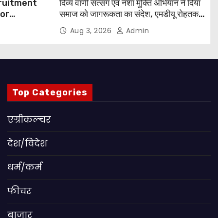
cruitment
दिव्य वाणी सत्संग एवं नशा मुक्ति अभियान ने दिया
for
समाज को जागरूकता का संदेश, एमडीयू रोहतक में
हजारों लोगों ने लिया संकल्प
Aug 3, 2026
Admin
 Apply
Top Categories
एग्रीकल्चर
देश/विदेश
धर्म/कर्म
फीचर
बाजार