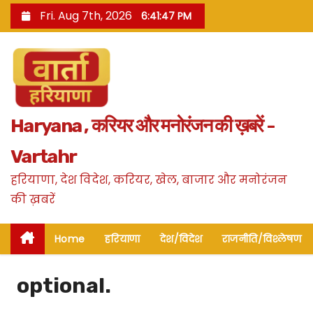
S
Fri. Aug 7th, 2026
6:41:48 PM
k
i
p
t
o
Haryana , करियर और मनोरंजन की ख़बरें -
c
o
Vartahr
n
हरियाणा, देश विदेश, करियर, खेल, बाजार और मनोरंजन
t
की ख़बरें
e
n
Home
हरियाणा
देश/विदेश
राजनीति/विश्लेषण
t
optional.