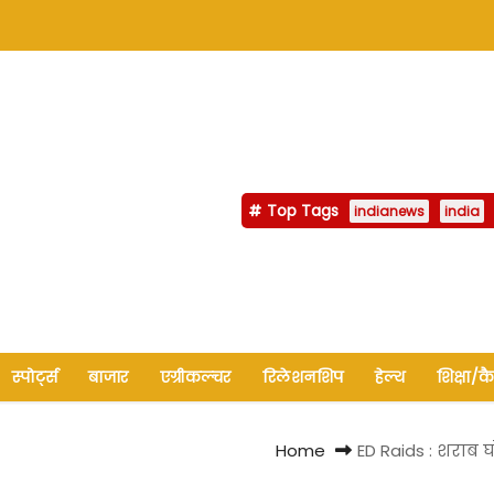
Top Tags
indianews
india
स्पोर्ट्स
बाजार
एग्रीकल्चर
रिलेशनशिप
हेल्थ
शिक्षा/क
Home
ED Raids : शराब घ