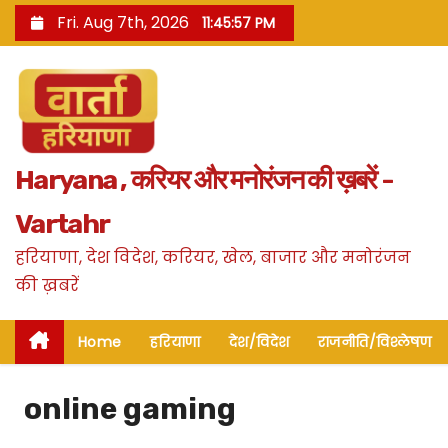
S
Fri. Aug 7th, 2026
11:45:58 PM
k
i
p
t
o
Haryana , करियर और मनोरंजन की ख़बरें -
c
o
Vartahr
n
हरियाणा, देश विदेश, करियर, खेल, बाजार और मनोरंजन
t
की ख़बरें
e
n
Home
हरियाणा
देश/विदेश
राजनीति/विश्लेषण
t
online gaming