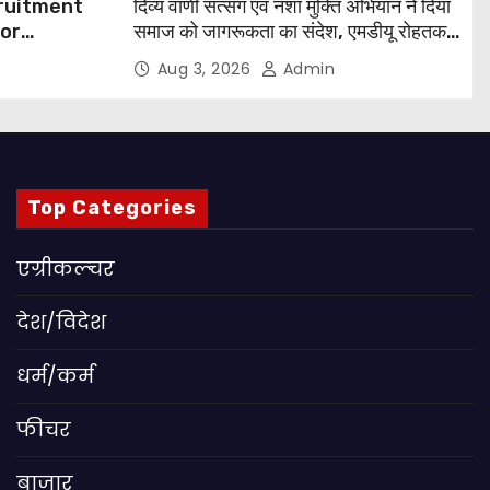
cruitment
दिव्य वाणी सत्संग एवं नशा मुक्ति अभियान ने दिया
for
समाज को जागरूकता का संदेश, एमडीयू रोहतक में
हजारों लोगों ने लिया संकल्प
Aug 3, 2026
Admin
 Apply
Top Categories
एग्रीकल्चर
देश/विदेश
धर्म/कर्म
फीचर
बाजार