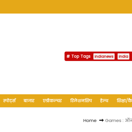
Top Tags
indianews
india
स्पोर्ट्स
बाजार
एग्रीकल्चर
रिलेशनशिप
हेल्थ
शिक्षा/क
Home
Games : ऑनल