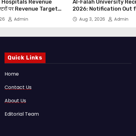
 Hospitals Revenue
Al-Falah University Re
्टरों पर Revenue Targets
2026: Notification Out 
ाफ DMA India का बड़ा कदम,
Nursing, Paramedical &
026
Admin
Aug 3, 2026
Admin
 Motu जांच की मांग
Supporting Staff Posts,
Through Email
Quick Links
Home
Contact Us
About Us
Editorial Team