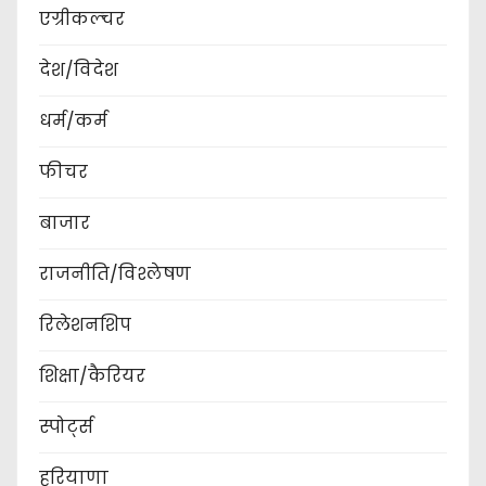
एग्रीकल्चर
देश/विदेश
धर्म/कर्म
फीचर
बाजार
राजनीति/विश्लेषण
रिलेशनशिप
शिक्षा/कैरियर
स्पोर्ट्स
हरियाणा