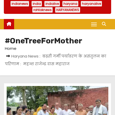
indianews
india
indialive
haryana
haryanalive
rohtaknews
HARYANANEWS
#OneTreeForMother
Home
Haryana News : बढ़ती गर्मी पर्यावरण के असंतुलन का
परिणाम : महन्त राजेन्द्र दास महाराज