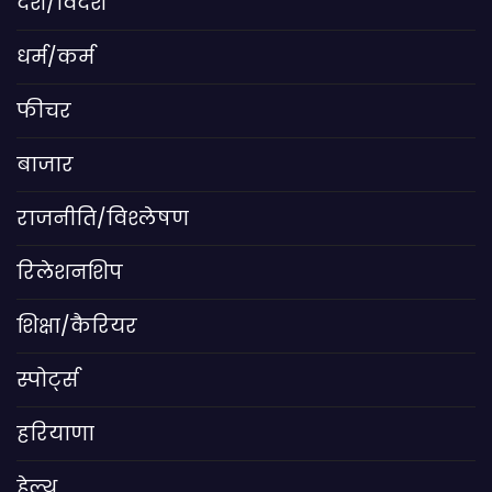
देश/विदेश
धर्म/कर्म
फीचर
बाजार
राजनीति/विश्लेषण
रिलेशनशिप
शिक्षा/कैरियर
स्पोर्ट्स
हरियाणा
हेल्थ