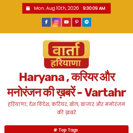
S
Mon. Aug 10th, 2026
9:30:10 AM
k
i
p
t
o
c
o
n
Haryana , करियर और
t
e
मनोरंजन की ख़बरें - Vartahr
n
t
हरियाणा, देश विदेश, करियर, खेल, बाजार और मनोरंजन
की ख़बरें
Top Tags