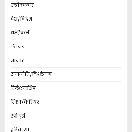
एग्रीकल्चर
देश/विदेश
धर्म/कर्म
फीचर
बाजार
राजनीति/विश्लेषण
रिलेशनशिप
शिक्षा/कैरियर
स्पोर्ट्स
हरियाणा