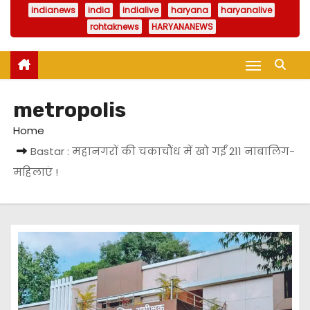
indianews
india
indialive
haryana
haryanalive
rohtaknews
HARYANANEWS
metropolis
Home
Bastar : महानगरों की चकाचौंध में खो गईं 211 नाबालिग-
महिलाएं !