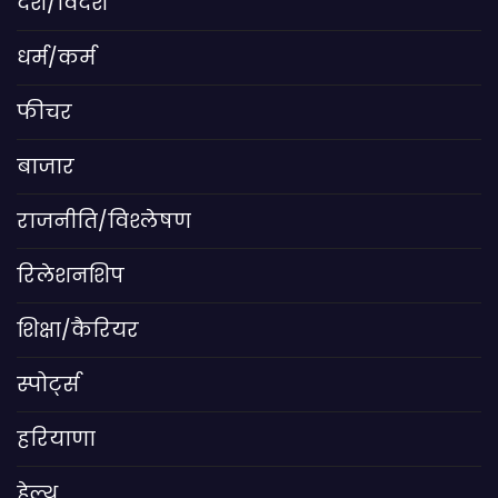
देश/विदेश
धर्म/कर्म
फीचर
बाजार
राजनीति/विश्लेषण
रिलेशनशिप
शिक्षा/कैरियर
स्पोर्ट्स
हरियाणा
हेल्थ