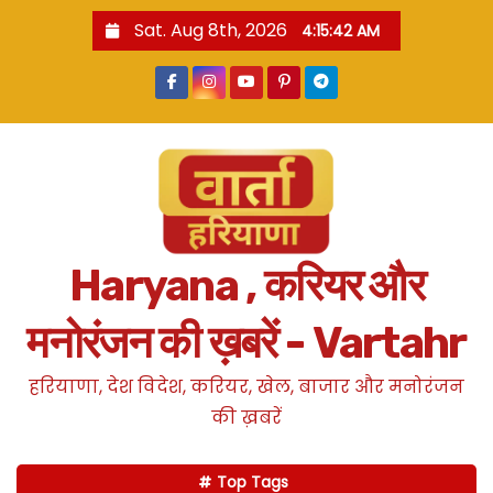
S
Sat. Aug 8th, 2026
4:15:43 AM
k
i
p
t
o
c
o
n
Haryana , करियर और
t
e
मनोरंजन की ख़बरें - Vartahr
n
t
हरियाणा, देश विदेश, करियर, खेल, बाजार और मनोरंजन
की ख़बरें
Top Tags