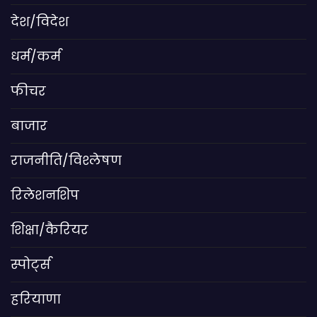
देश/विदेश
धर्म/कर्म
फीचर
बाजार
राजनीति/विश्लेषण
रिलेशनशिप
शिक्षा/कैरियर
स्पोर्ट्स
हरियाणा