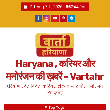
S
Fri. Aug 7th, 2026
8:57:45 PM
k
i
p
t
o
c
o
n
Haryana , करियर और
t
e
मनोरंजन की ख़बरें - Vartahr
n
t
हरियाणा, देश विदेश, करियर, खेल, बाजार और मनोरंजन
की ख़बरें
Top Tags