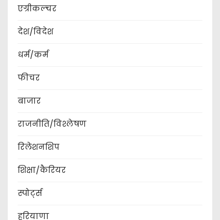
एग्रीकल्चर
देश/विदेश
धर्म/कर्म
फीचर
बाजार
राजनीति/विश्लेषण
रिलेशनशिप
शिक्षा/कैरियर
स्पोर्ट्स
हरियाणा