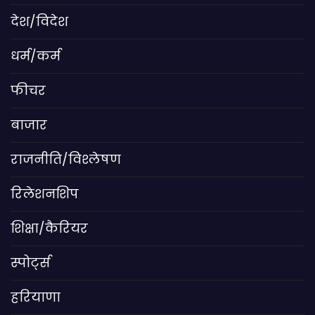
देश/विदेश
धर्म/कर्म
फीचर
बाजार
राजनीति/विश्लेषण
रिलेशनशिप
शिक्षा/कैरियर
स्पोर्ट्स
हरियाणा