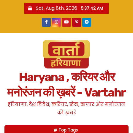
S
Sat. Aug 8th, 2026
5:37:43 AM
k
i
p
t
o
c
o
n
Haryana , करियर और
t
e
मनोरंजन की ख़बरें - Vartahr
n
t
हरियाणा, देश विदेश, करियर, खेल, बाजार और मनोरंजन
की ख़बरें
Top Tags