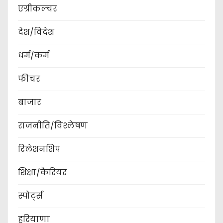
एग्रीकल्चर
देश/विदेश
धर्म/कर्म
फीचर
बाजार
राजनीति/विश्लेषण
रिलेशनशिप
शिक्षा/कैरियर
स्पोर्ट्स
हरियाणा