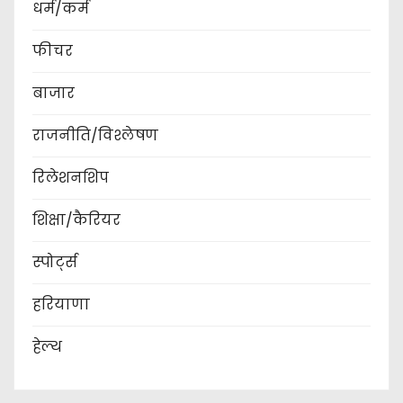
धर्म/कर्म
फीचर
बाजार
राजनीति/विश्लेषण
रिलेशनशिप
शिक्षा/कैरियर
स्पोर्ट्स
हरियाणा
हेल्थ