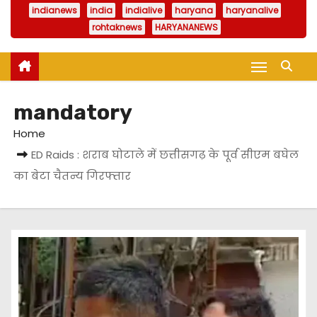
indianews
india
indialive
haryana
haryanalive
rohtaknews
HARYANANEWS
mandatory
Home
ED Raids : शराब घोटाले में छत्तीसगढ़ के पूर्व सीएम बघेल
का बेटा चैतन्य गिरफ्तार