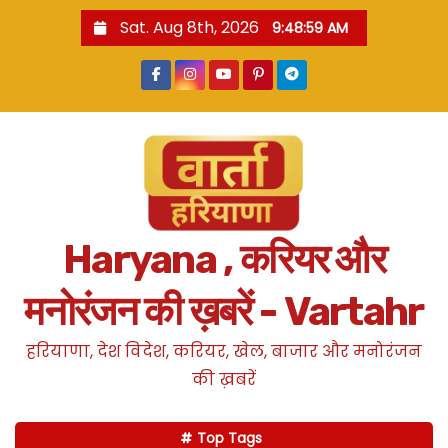
S
Sat. Aug 8th, 2026
9:49:00 AM
k
i
p
t
o
c
o
n
Haryana , करियर और
t
e
मनोरंजन की ख़बरें - Vartahr
n
t
हरियाणा, देश विदेश, करियर, खेल, बाजार और मनोरंजन
की ख़बरें
Top Tags