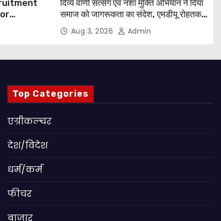
cruitment
दिव्य वाणी सत्संग एवं नशा मुक्ति अभियान ने दिया
for
समाज को जागरूकता का संदेश, एमडीयू रोहतक में
हजारों लोगों ने लिया संकल्प
Aug 3, 2026
Admin
 Apply
Top Categories
एग्रीकल्चर
देश/विदेश
धर्म/कर्म
फीचर
बाजार