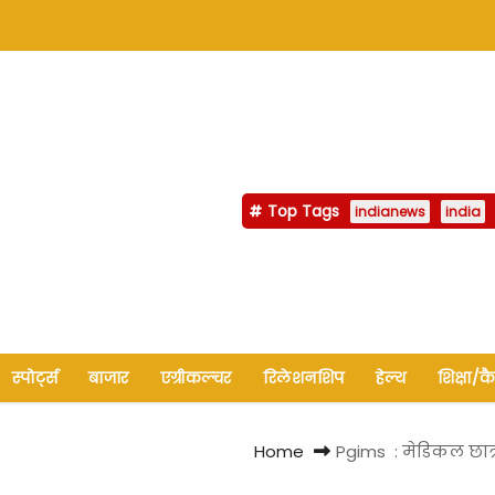
Top Tags
indianews
india
स्पोर्ट्स
बाजार
एग्रीकल्चर
रिलेशनशिप
हेल्थ
शिक्षा/क
Home
Pgims : मेडिकल छात्