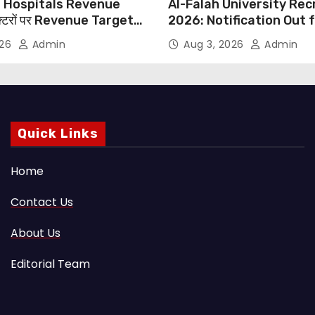
 Hospitals Revenue
Al-Falah University Re
्टरों पर Revenue Targets
2026: Notification Out 
ाफ DMA India का बड़ा कदम,
Nursing, Paramedical &
026
Admin
Aug 3, 2026
Admin
 Motu जांच की मांग
Supporting Staff Posts,
Through Email
Quick Links
Home
Contact Us
About Us
Editorial Team