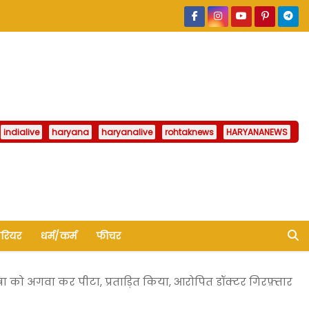
indialive
haryana
haryanalive
rohtaknews
HARYANANEWS
ैरियर
धर्म/कर्म
फीचर
रा को अगवा कर पीटा, प्रताड़ित किया, आरोपित डॉक्टर गिरफ़्तार