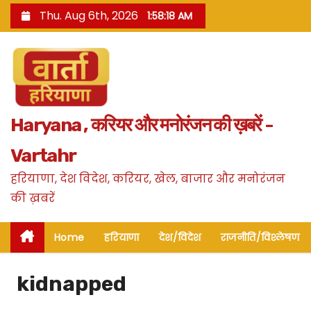
S
Thu. Aug 6th, 2026
1:58:18 AM
k
i
p
t
o
Haryana , करियर और मनोरंजन की ख़बरें -
c
o
Vartahr
n
हरियाणा, देश विदेश, करियर, खेल, बाजार और मनोरंजन
t
की ख़बरें
e
n
Home
हरियाणा
देश/विदेश
राजनीति/विश्लेषण
t
kidnapped