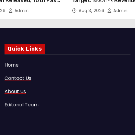
on Released, 10th Pass
Target: डॉक्टरों पर Reven
s Can Apply Through
थोपने के खिलाफ DMA India का
026
Admin
Aug 3, 2026
Admin
NHRC से Suo Motu जांच की म
Quick Links
Home
Contact Us
About Us
Editorial Team