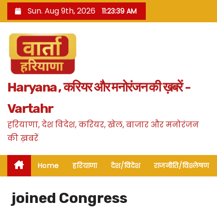
S
Sun. Aug 9th, 2026
11:23:40 AM
k
i
p
t
o
Haryana , करियर और मनोरंजन की ख़बरें -
c
o
Vartahr
n
हरियाणा, देश विदेश, करियर, खेल, बाजार और मनोरंजन
t
की ख़बरें
e
n
Home
हरियाणा
देश/विदेश
राजनीति/विश्लेषण
t
joined Congress