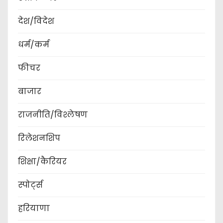
देश/विदेश
धर्म/कर्म
फीचर
बाजार
राजनीति/विश्लेषण
रिलेशनशिप
शिक्षा/कैरियर
स्पोर्ट्स
हरियाणा