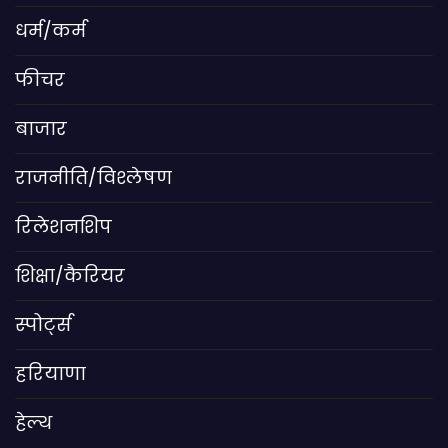
धर्म/कर्म
फीचर
बाजार
राजनीति/विश्लेषण
रिलेशनशिप
शिक्षा/कैरियर
स्पोर्ट्स
हरियाणा
हेल्थ