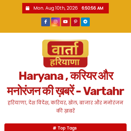
S
Mon. Aug 10th, 2026
6:50:57 AM
k
i
p
t
o
c
o
n
Haryana , करियर और
t
e
मनोरंजन की ख़बरें - Vartahr
n
t
हरियाणा, देश विदेश, करियर, खेल, बाजार और मनोरंजन
की ख़बरें
Top Tags