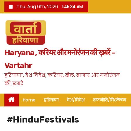
S
Thu. Aug 6th, 2026
1:45:35 AM
k
i
p
t
o
Haryana , करियर और मनोरंजन की ख़बरें -
c
o
Vartahr
n
हरियाणा, देश विदेश, करियर, खेल, बाजार और मनोरंजन
t
की ख़बरें
e
n
Home
हरियाणा
देश/विदेश
राजनीति/विश्लेषण
t
#HinduFestivals