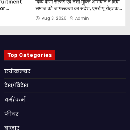
cruitment
दिव्य वाणी सत्संग एवं नशा मुक्ति अभियान ने दिया
for
समाज को जागरूकता का संदेश, एमडीयू रोहतक में
हजारों लोगों ने लिया संकल्प
Aug 3, 2026
Admin
 Apply
Top Categories
एग्रीकल्चर
देश/विदेश
धर्म/कर्म
फीचर
बाजार