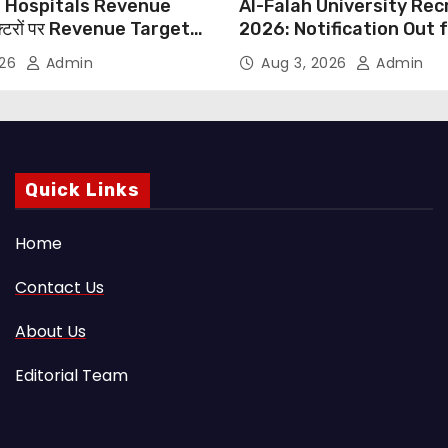
 Hospitals Revenue
Al-Falah University Re
्टरों पर Revenue Targets
2026: Notification Out 
ाफ DMA India का बड़ा कदम,
Nursing, Paramedical &
026
Admin
Aug 3, 2026
Admin
 Motu जांच की मांग
Supporting Staff Posts,
Through Email
Quick Links
Home
Contact Us
About Us
Editorial Team