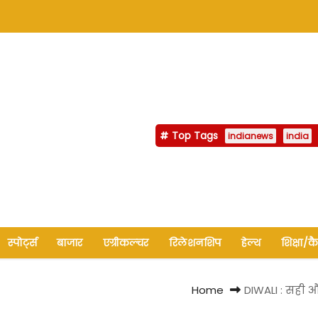
Top Tags
indianews
india
स्पोर्ट्स
बाजार
एग्रीकल्चर
रिलेशनशिप
हेल्थ
शिक्षा/क
Home
DIWALI : सही औ