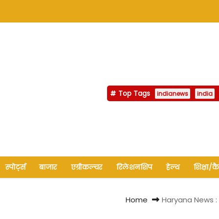
Top Tags
indianews
india
स्पोर्ट्स
बाजार
एग्रीकल्चर
रिलेशनशिप
हेल्थ
शिक्षा/क
Home
Haryana News : 