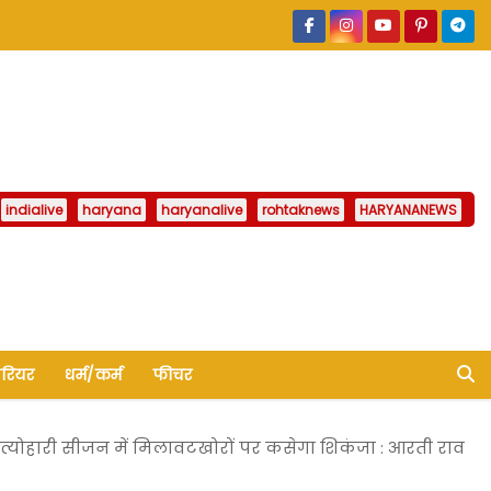
indialive
haryana
haryanalive
rohtaknews
HARYANANEWS
ैरियर
धर्म/कर्म
फीचर
त्योहारी सीजन में मिलावटखोरों पर कसेगा शिकंजा : आरती राव