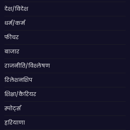
देश/विदेश
धर्म/कर्म
फीचर
बाजार
राजनीति/विश्लेषण
रिलेशनशिप
शिक्षा/कैरियर
स्पोर्ट्स
हरियाणा