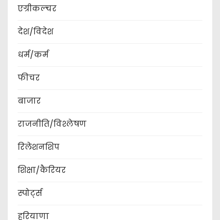
एग्रीकल्चर
देश/विदेश
धर्म/कर्म
फीचर
बाजार
राजनीति/विश्लेषण
रिलेशनशिप
शिक्षा/कैरियर
स्पोर्ट्स
हरियाणा