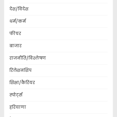
देश/विदेश
धर्म/कर्म
फीचर
बाजार
राजनीति/विश्लेषण
रिलेशनशिप
शिक्षा/कैरियर
स्पोर्ट्स
हरियाणा