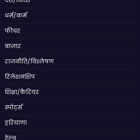
देश/विदेश
धर्म/कर्म
फीचर
बाजार
राजनीति/विश्लेषण
रिलेशनशिप
शिक्षा/कैरियर
स्पोर्ट्स
हरियाणा
हेल्थ