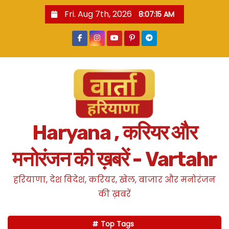
S
Fri. Aug 7th, 2026
8:07:15 AM
k
i
p
t
o
c
o
n
Haryana , करियर और
t
e
मनोरंजन की ख़बरें - Vartahr
n
t
हरियाणा, देश विदेश, करियर, खेल, बाजार और मनोरंजन
की ख़बरें
Top Tags