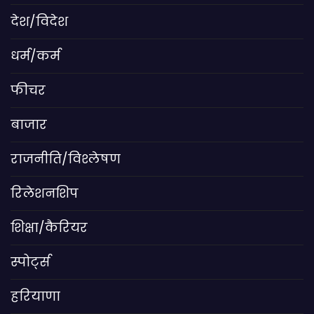
देश/विदेश
धर्म/कर्म
फीचर
बाजार
राजनीति/विश्लेषण
रिलेशनशिप
शिक्षा/कैरियर
स्पोर्ट्स
हरियाणा