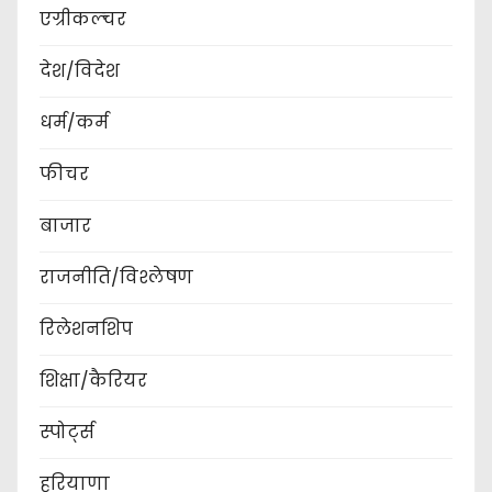
एग्रीकल्चर
देश/विदेश
धर्म/कर्म
फीचर
बाजार
राजनीति/विश्लेषण
रिलेशनशिप
शिक्षा/कैरियर
स्पोर्ट्स
हरियाणा