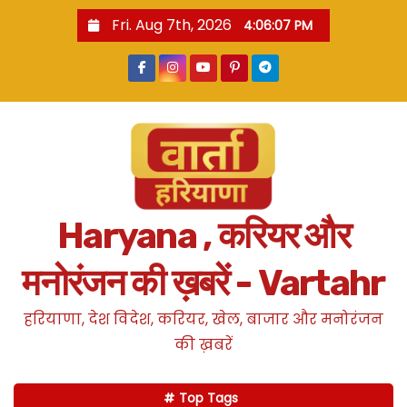
S
Fri. Aug 7th, 2026
4:06:08 PM
k
i
p
t
o
c
o
n
Haryana , करियर और
t
e
मनोरंजन की ख़बरें - Vartahr
n
t
हरियाणा, देश विदेश, करियर, खेल, बाजार और मनोरंजन
की ख़बरें
Top Tags