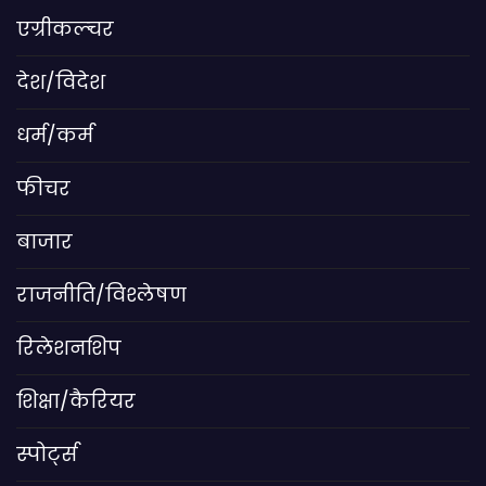
एग्रीकल्चर
देश/विदेश
धर्म/कर्म
फीचर
बाजार
राजनीति/विश्लेषण
रिलेशनशिप
शिक्षा/कैरियर
स्पोर्ट्स