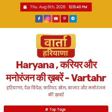
S
Thu. Aug 6th, 2026
12:13:41 PM
k
i
p
t
o
c
o
n
Haryana , करियर और
t
e
मनोरंजन की ख़बरें - Vartahr
n
t
हरियाणा, देश विदेश, करियर, खेल, बाजार और मनोरंजन
की ख़बरें
Top Tags