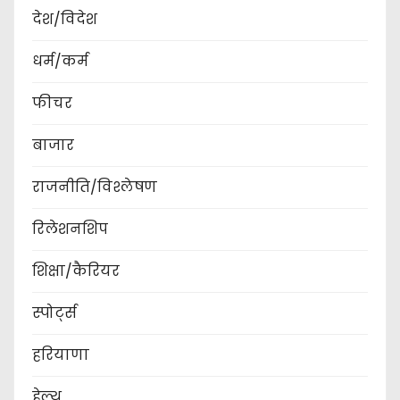
देश/विदेश
धर्म/कर्म
फीचर
बाजार
राजनीति/विश्लेषण
रिलेशनशिप
शिक्षा/कैरियर
स्पोर्ट्स
हरियाणा
हेल्थ