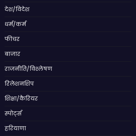
देश/विदेश
धर्म/कर्म
फीचर
बाजार
राजनीति/विश्लेषण
रिलेशनशिप
शिक्षा/कैरियर
स्पोर्ट्स
हरियाणा