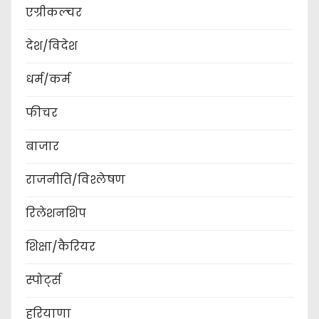
एग्रीकल्चर
देश/विदेश
धर्म/कर्म
फीचर
बाजार
राजनीति/विश्लेषण
रिलेशनशिप
शिक्षा/कैरियर
स्पोर्ट्स
हरियाणा