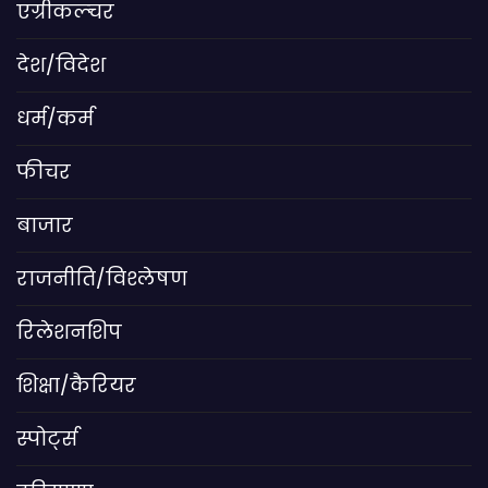
एग्रीकल्चर
देश/विदेश
धर्म/कर्म
फीचर
बाजार
राजनीति/विश्लेषण
रिलेशनशिप
शिक्षा/कैरियर
स्पोर्ट्स