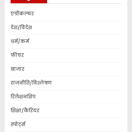
एग्रीकल्चर
देश/विदेश
धर्म/कर्म
फीचर
बाजार
राजनीति/विश्लेषण
रिलेशनशिप
शिक्षा/कैरियर
स्पोर्ट्स