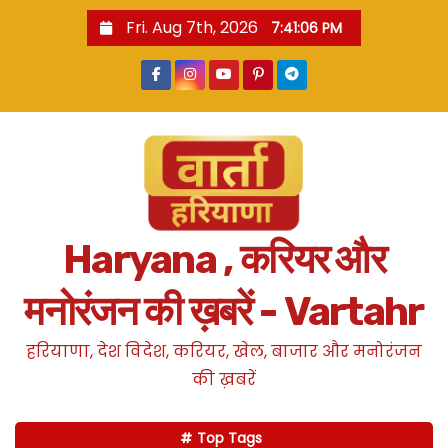
S
Fri. Aug 7th, 2026
7:41:07 PM
k
i
p
t
o
c
o
n
Haryana , करियर और
t
e
मनोरंजन की ख़बरें - Vartahr
n
t
हरियाणा, देश विदेश, करियर, खेल, बाजार और मनोरंजन
की ख़बरें
Top Tags