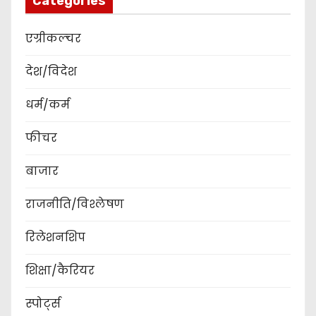
Categories
एग्रीकल्चर
देश/विदेश
धर्म/कर्म
फीचर
बाजार
राजनीति/विश्लेषण
रिलेशनशिप
शिक्षा/कैरियर
स्पोर्ट्स