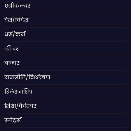
एग्रीकल्चर
देश/विदेश
धर्म/कर्म
फीचर
बाजार
राजनीति/विश्लेषण
रिलेशनशिप
शिक्षा/कैरियर
स्पोर्ट्स