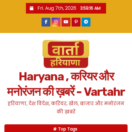
S
Fri. Aug 7th, 2026
3:59:16 AM
k
i
p
t
o
c
o
n
Haryana , करियर और
t
e
मनोरंजन की ख़बरें - Vartahr
n
t
हरियाणा, देश विदेश, करियर, खेल, बाजार और मनोरंजन
की ख़बरें
Top Tags