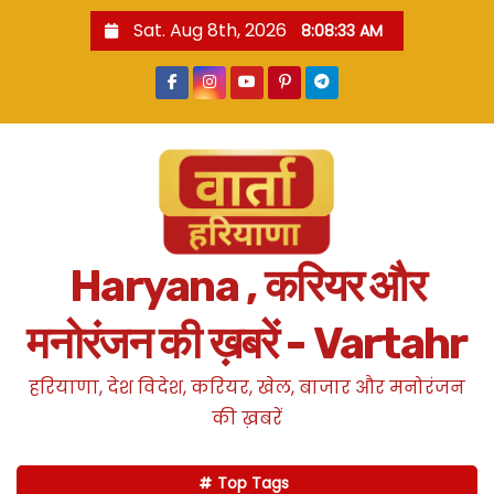
S
Sat. Aug 8th, 2026
8:08:34 AM
k
i
p
t
o
c
o
n
Haryana , करियर और
t
e
मनोरंजन की ख़बरें - Vartahr
n
t
हरियाणा, देश विदेश, करियर, खेल, बाजार और मनोरंजन
की ख़बरें
Top Tags