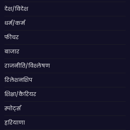
देश/विदेश
धर्म/कर्म
फीचर
बाजार
राजनीति/विश्लेषण
रिलेशनशिप
शिक्षा/कैरियर
स्पोर्ट्स
हरियाणा