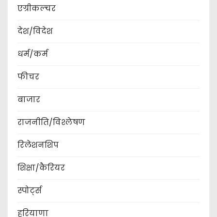
एग्रीकल्चर
देश/विदेश
धर्म/कर्म
फीचर
बाजार
राजनीति/विश्लेषण
रिलेशनशिप
शिक्षा/कैरियर
स्पोर्ट्स
हरियाणा