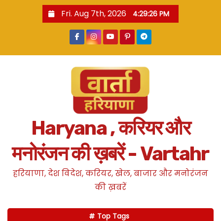
S
Fri. Aug 7th, 2026
4:29:26 PM
k
i
p
t
o
c
o
n
Haryana , करियर और
t
e
मनोरंजन की ख़बरें - Vartahr
n
t
हरियाणा, देश विदेश, करियर, खेल, बाजार और मनोरंजन
की ख़बरें
Top Tags