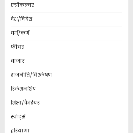
एग्रीकल्चर
देश/विदेश
धर्म/कर्म
फीचर
बाजार
राजनीति/विश्लेषण
रिलेशनशिप
शिक्षा/कैरियर
स्पोर्ट्स
हरियाणा