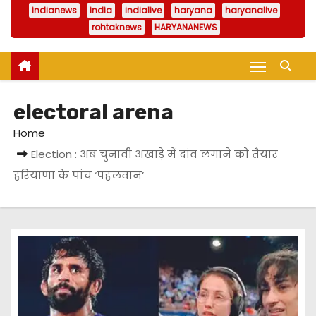
indianews
india
indialive
haryana
haryanalive
rohtaknews
HARYANANEWS
electoral arena
Home
Election : अब चुनावी अखाड़े में दांव लगाने काे तैयार
हरियाणा के पांच ‘पहलवान’