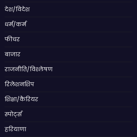
देश/विदेश
धर्म/कर्म
फीचर
बाजार
राजनीति/विश्लेषण
रिलेशनशिप
शिक्षा/कैरियर
स्पोर्ट्स
हरियाणा