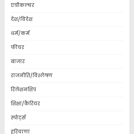
एग्रीकल्चर
देश/विदेश
धर्म/कर्म
फीचर
बाजार
राजनीति/विश्लेषण
रिलेशनशिप
शिक्षा/कैरियर
स्पोर्ट्स
हरियाणा