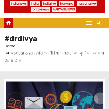
indianews
india
indialive
haryana
haryanalive
rohtaknews
HARYANANEWS
#drdivya
Home
Motivational : सोशल मीडिया अवसरों की दुनिया, फायदा
उठाएं छात्र