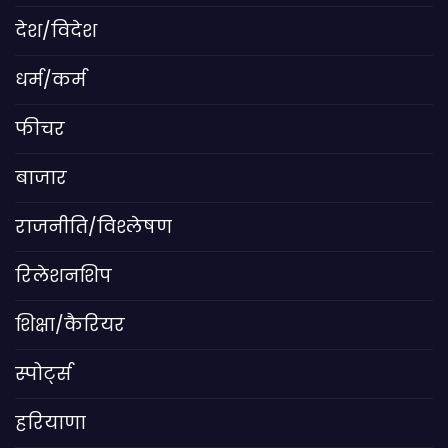
देश/विदेश
धर्म/कर्म
फीचर
बाजार
राजनीति/विश्लेषण
रिलेशनशिप
शिक्षा/कैरियर
स्पोर्ट्स
हरियाणा