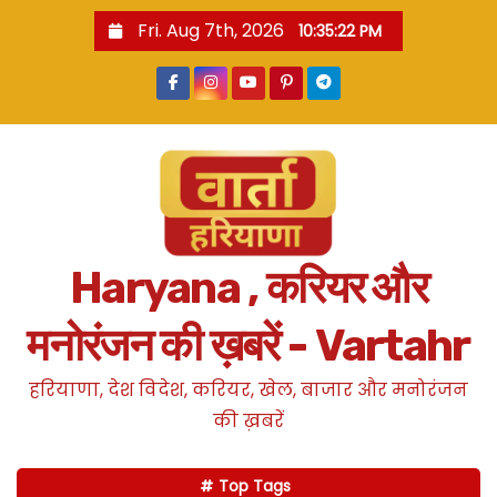
S
Fri. Aug 7th, 2026
10:35:22 PM
k
i
p
t
o
c
o
n
Haryana , करियर और
t
e
मनोरंजन की ख़बरें - Vartahr
n
t
हरियाणा, देश विदेश, करियर, खेल, बाजार और मनोरंजन
की ख़बरें
Top Tags