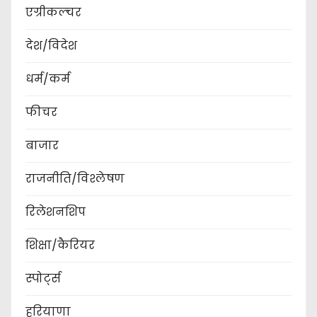
एग्रीकल्चर
देश/विदेश
धर्म/कर्म
फीचर
बाजार
राजनीति/विश्लेषण
रिलेशनशिप
शिक्षा/कैरियर
स्पोर्ट्स
हरियाणा