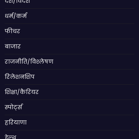
देश/विदेश
धर्म/कर्म
फीचर
बाजार
राजनीति/विश्लेषण
रिलेशनशिप
शिक्षा/कैरियर
स्पोर्ट्स
हरियाणा
हेल्थ