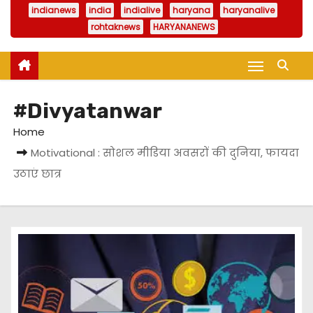
indianews
india
indialive
haryana
haryanalive
rohtaknews
HARYANANEWS
#Divyatanwar
Home
Motivational : सोशल मीडिया अवसरों की दुनिया, फायदा
उठाएं छात्र