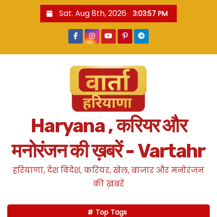
S
Sat. Aug 8th, 2026
3:03:58 PM
k
i
p
t
o
c
o
n
Haryana , करियर और
t
e
मनोरंजन की ख़बरें - Vartahr
n
t
हरियाणा, देश विदेश, करियर, खेल, बाजार और मनोरंजन
की ख़बरें
Top Tags