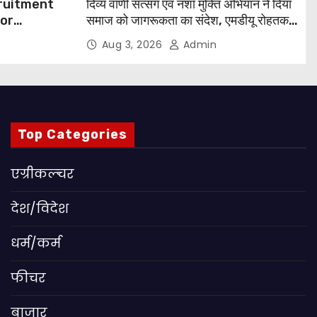
cruitment
दिव्य वाणी सत्संग एवं नशा मुक्ति अभियान ने दिया
for
समाज को जागरूकता का संदेश, एमडीयू रोहतक में
हजारों लोगों ने लिया संकल्प
Aug 3, 2026
Admin
 Apply
Top Categories
एग्रीकल्चर
देश/विदेश
धर्म/कर्म
फीचर
बाजार