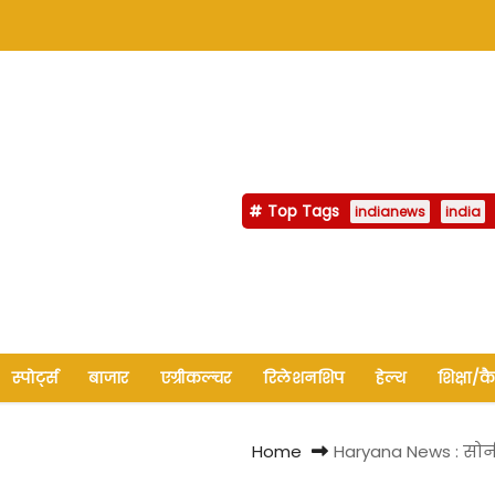
Top Tags
indianews
india
स्पोर्ट्स
बाजार
एग्रीकल्चर
रिलेशनशिप
हेल्थ
शिक्षा/क
Home
Haryana News : सोनीप