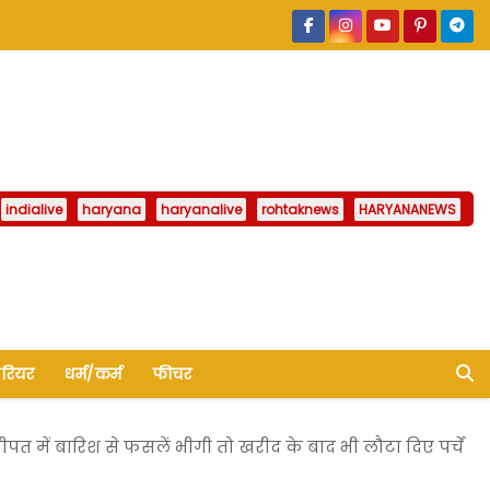
indialive
haryana
haryanalive
rohtaknews
HARYANANEWS
ैरियर
धर्म/कर्म
फीचर
त में बारिश से फसलें भीगी तो खरीद के बाद भी लौटा दिए पर्चें