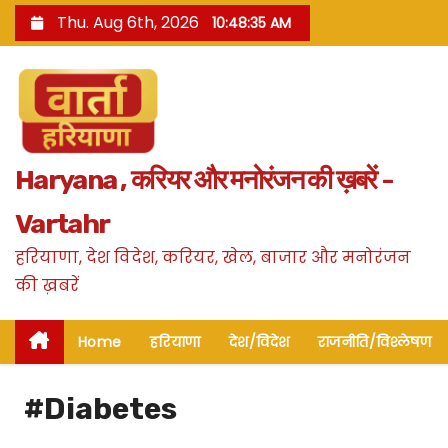
S
Thu. Aug 6th, 2026
10:48:36 AM
k
i
p
t
o
Haryana , करियर और मनोरंजन की ख़बरें -
c
o
Vartahr
n
हरियाणा, देश विदेश, करियर, खेल, बाजार और मनोरंजन
t
की ख़बरें
e
n
Home
हरियाणा
देश/विदेश
राजनीति/विश्लेषण
t
#Diabetes