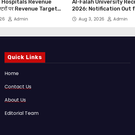
 Hospitals Revenue
Al-Falah University Re
्टरों पर Revenue Targets
2026: Notification Out 
ाफ DMA India का बड़ा कदम,
Nursing, Paramedical &
026
Admin
Aug 3, 2026
Admin
 Motu जांच की मांग
Supporting Staff Posts,
Through Email
Quick Links
Home
Contact Us
About Us
Editorial Team