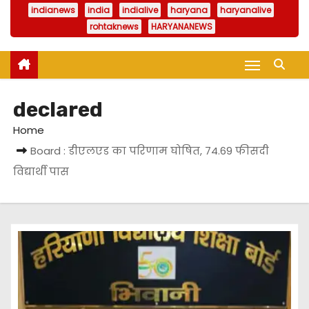
indianews
india
indialive
haryana
haryanalive
rohtaknews
HARYANANEWS
declared
Home
Board : डीएलएड का परिणाम घोषित, 74.69 फीसदी
विद्यार्थी पास