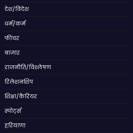
देश/विदेश
धर्म/कर्म
फीचर
बाजार
राजनीति/विश्लेषण
रिलेशनशिप
शिक्षा/कैरियर
स्पोर्ट्स
हरियाणा