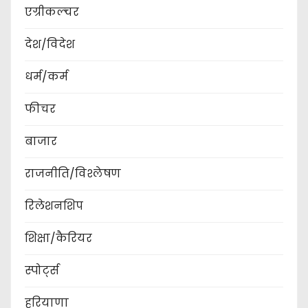
एग्रीकल्चर
देश/विदेश
धर्म/कर्म
फीचर
बाजार
राजनीति/विश्लेषण
रिलेशनशिप
शिक्षा/कैरियर
स्पोर्ट्स
हरियाणा