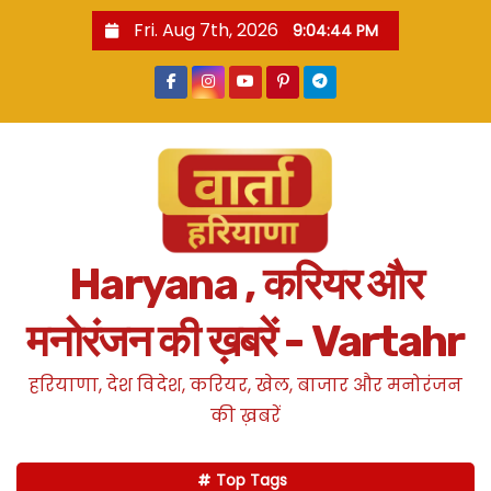
S
Fri. Aug 7th, 2026
9:04:44 PM
k
i
p
t
o
c
o
n
Haryana , करियर और
t
e
मनोरंजन की ख़बरें - Vartahr
n
t
हरियाणा, देश विदेश, करियर, खेल, बाजार और मनोरंजन
की ख़बरें
Top Tags