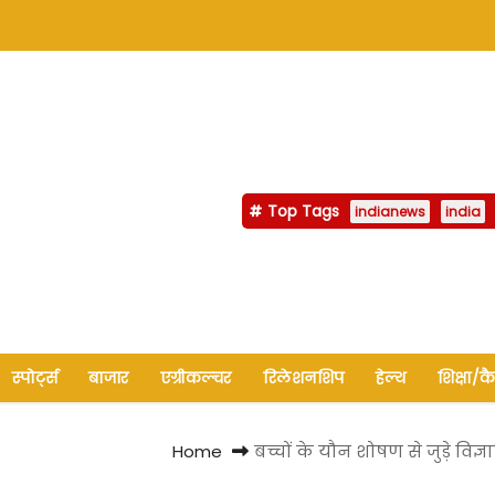
Top Tags
indianews
india
स्पोर्ट्स
बाजार
एग्रीकल्चर
रिलेशनशिप
हेल्थ
शिक्षा/क
Home
बच्चों के यौन शोषण से जुड़े वि