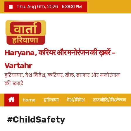
S
Thu. Aug 6th, 2026
5:38:32 PM
k
i
p
t
o
Haryana , करियर और मनोरंजन की ख़बरें -
c
o
Vartahr
n
हरियाणा, देश विदेश, करियर, खेल, बाजार और मनोरंजन
t
की ख़बरें
e
n
Home
हरियाणा
देश/विदेश
राजनीति/विश्लेषण
t
#ChildSafety