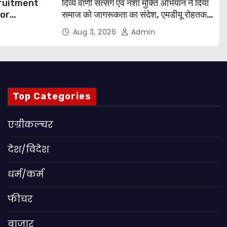
cruitment
दिव्य वाणी सत्संग एवं नशा मुक्ति अभियान ने दिया
for
समाज को जागरूकता का संदेश, एमडीयू रोहतक में
हजारों लोगों ने लिया संकल्प
Aug 3, 2026
Admin
 Apply
Top Categories
एग्रीकल्चर
देश/विदेश
धर्म/कर्म
फीचर
बाजार