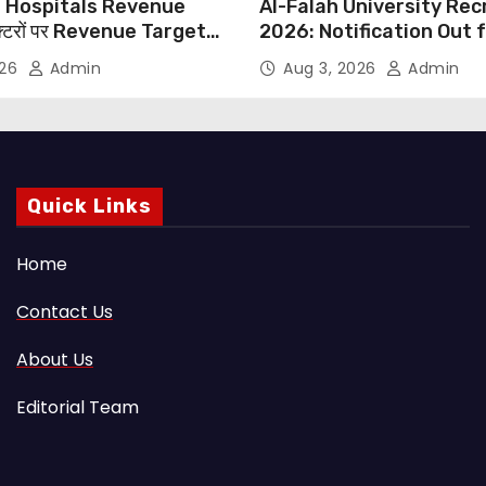
 Hospitals Revenue
Al-Falah University Re
्टरों पर Revenue Targets
2026: Notification Out 
ाफ DMA India का बड़ा कदम,
Nursing, Paramedical &
026
Admin
Aug 3, 2026
Admin
 Motu जांच की मांग
Supporting Staff Posts,
Through Email
Quick Links
Home
Contact Us
About Us
Editorial Team