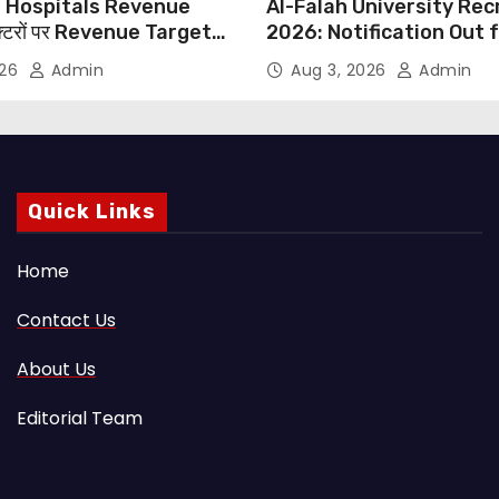
 Hospitals Revenue
Al-Falah University Re
्टरों पर Revenue Targets
2026: Notification Out 
ाफ DMA India का बड़ा कदम,
Nursing, Paramedical &
026
Admin
Aug 3, 2026
Admin
 Motu जांच की मांग
Supporting Staff Posts,
Through Email
Quick Links
Home
Contact Us
About Us
Editorial Team