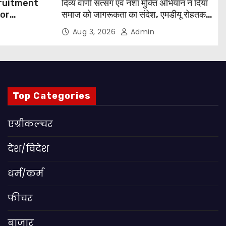
cruitment
दिव्य वाणी सत्संग एवं नशा मुक्ति अभियान ने दिया
for
समाज को जागरूकता का संदेश, एमडीयू रोहतक में
हजारों लोगों ने लिया संकल्प
Aug 3, 2026
Admin
 Apply
Top Categories
एग्रीकल्चर
देश/विदेश
धर्म/कर्म
फीचर
बाजार