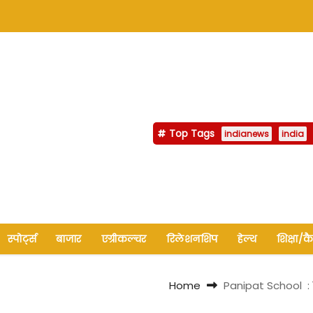
Top Tags
indianews
india
स्पोर्ट्स
बाजार
एग्रीकल्चर
रिलेशनशिप
हेल्थ
शिक्षा/क
Home
Panipat School : ब