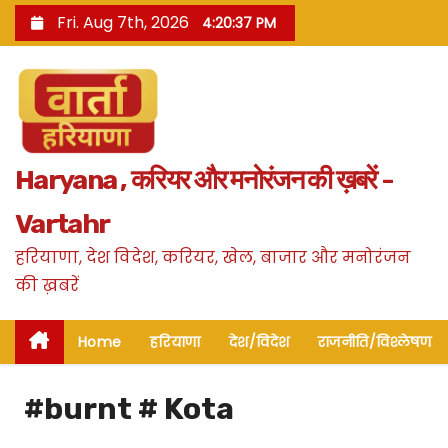
S
Fri. Aug 7th, 2026
4:20:38 PM
k
i
p
t
o
Haryana , करियर और मनोरंजन की ख़बरें -
c
o
Vartahr
n
हरियाणा, देश विदेश, करियर, खेल, बाजार और मनोरंजन
t
की ख़बरें
e
n
Home
हरियाणा
देश/विदेश
राजनीति/विश्लेषण
t
#burnt # Kota