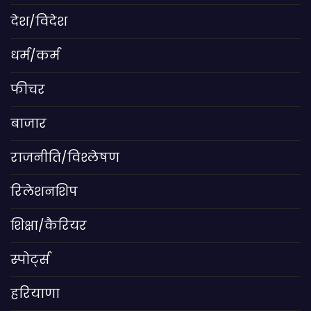
देश/विदेश
धर्म/कर्म
फीचर
बाजार
राजनीति/विश्लेषण
रिलेशनशिप
शिक्षा/कैरियर
स्पोर्ट्स
हरियाणा