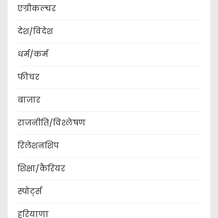
एग्रीकल्चर
देश/विदेश
धर्म/कर्म
फीचर
बाजार
राजनीति/विश्लेषण
रिलेशनशिप
शिक्षा/कैरियर
स्पोर्ट्स
हरियाणा