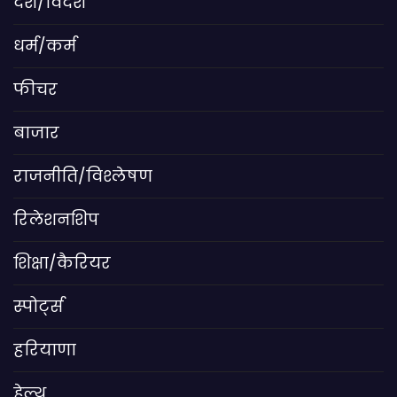
देश/विदेश
धर्म/कर्म
फीचर
बाजार
राजनीति/विश्लेषण
रिलेशनशिप
शिक्षा/कैरियर
स्पोर्ट्स
हरियाणा
हेल्थ