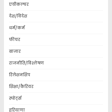
एग्रीकल्चर
देश/विदेश
धर्म/कर्म
फीचर
बाजार
राजनीति/विश्लेषण
रिलेशनशिप
शिक्षा/कैरियर
स्पोर्ट्स
हरियाणा