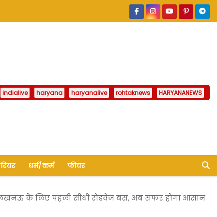
indialive
haryana
haryanalive
rohtaknews
HARYANANEWS
ैरियर
धर्म/कर्म
फीचर
े लखनऊ के लिए पहली सीधी रोडवेज बस, अब सफर होगा आसान