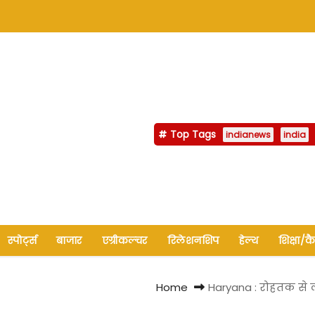
Top Tags
indianews
india
स्पोर्ट्स
बाजार
एग्रीकल्चर
रिलेशनशिप
हेल्थ
शिक्षा/क
Home
Haryana : रोहतक स