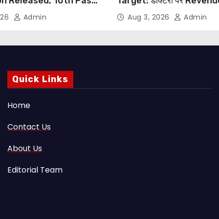
on Released, 10th Pass
Target: डॉक्टरों पर Reven
s Can Apply Through
थोपने के खिलाफ DMA India का
026
Admin
Aug 3, 2026
Admin
NHRC से Suo Motu जांच की म
Quick Links
Home
Contact Us
About Us
Editorial Team