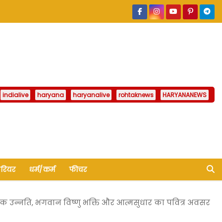
indialive
haryana
haryanalive
rohtaknews
HARYANANEWS
ैरियर
धर्म/कर्म
फीचर
मिक उन्नति, भगवान विष्णु भक्ति और आत्मसुधार का पवित्र अवसर