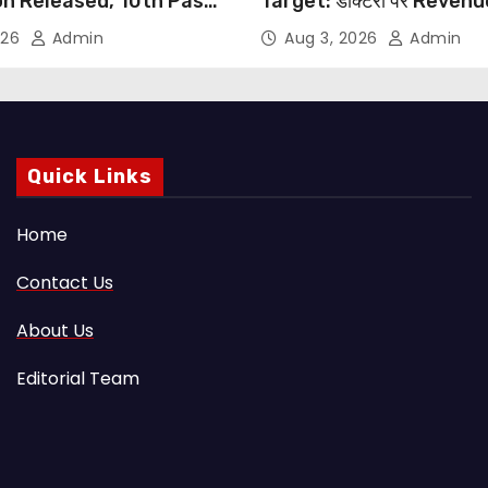
on Released, 10th Pass
Target: डॉक्टरों पर Reven
s Can Apply Through
थोपने के खिलाफ DMA India का
026
Admin
Aug 3, 2026
Admin
NHRC से Suo Motu जांच की म
Quick Links
Home
Contact Us
About Us
Editorial Team