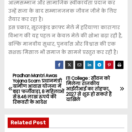
आत्मसम्मान और सामाजिक स्वीकार्यता प्रदान कर
उन्हें सजा के बाद सम्मानजनक जीवन जीने के लिए
तैयार कर रहा है।
इस प्रकार, सूरजकुंड क्राफ्ट मेले में हरियाणा कारागार
विभाग की यह पहल न केवल मेले की शोभा बढ़ा रही है,
बल्कि मानवीय सुधार, पुनर्वास और विश्वास की एक
सशक्त मिसाल भी समाज के सामने प्रस्तुत कर रही है।
Pradhan Mantri Awas
P
ITI College : सीवन को
Yojana Scam प्रधानमंत्री
मिलेगा राजकीय
ग्रामीण आवास योजना में
o
आईटीआई का तोहफा,
बड़ा फर्जीवाड़ा, 8 महिलाओं
2027 से शुरू हो सकते हैं
से 8.46 लाख रुपये की
दाखिले
s
रिकवरी के आदेश
t
Related Post
n