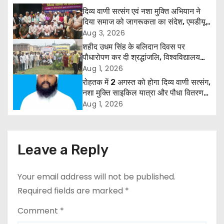
a
दिव्य वाणी सत्संग एवं नशा मुक्ति अभियान ने
दिया समाज को जागरूकता का संदेश, एमडीयू
v
रोहतक में हजारों लोगों ने लिया संकल्प
Aug 3, 2026
शहीद उधम सिंह के बलिदान दिवस पर
i
पौधारोपण कर दी श्रद्धांजलि, विश्वविद्यालय
और राजपत्रित अवकाश बहाल करने की उठी
Aug 1, 2026
g
मांग
रोहतक में 2 अगस्त को होगा दिव्य वाणी सत्संग,
नशा मुक्ति साइकिल यात्रा और पौधा वितरण
a
कार्यक्रम
Aug 1, 2026
t
i
Leave a Reply
o
Your email address will not be published.
n
Required fields are marked
*
Comment
*