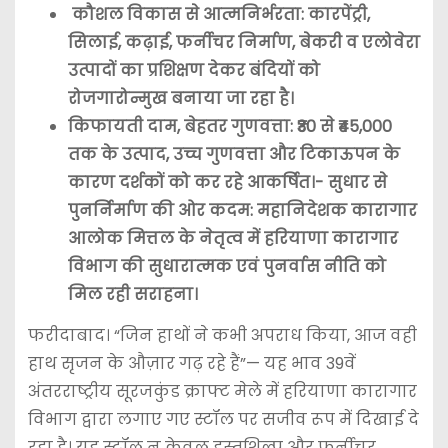
कौशल विकास से आत्मनिर्भरता: कारपेंट्री,
सिलाई, कढ़ाई, फर्नीचर निर्माण, बेकरी व एलोवेरा
उत्पादों का प्रशिक्षण देकर बंदियों को
रोजगारोन्मुख बनाया जा रहा है।
किफायती दाम, बेहतर गुणवत्ता: ₹30 से ₹45,000
तक के उत्पाद, उच्च गुणवत्ता और टिकाऊपन के
कारण दर्शकों को कर रहे आकर्षित।- सुधार से
पुनर्निर्माण की ओर कदम: महानिदेशक कारागार
आलोक मित्तल के नेतृत्व में हरियाणा कारागार
विभाग की सुधारात्मक एवं पुनर्वास नीति को
मिल रही सराहना।
फरीदाबाद। “जिन हाथों ने कभी अपराध किया, आज वही
हाथ सृजन के औज़ार गढ़ रहे हैं”— यह भाव 39वें
अंतरराष्ट्रीय सूरजकुंड क्राफ्ट मेले में हरियाणा कारागार
विभाग द्वारा लगाए गए स्टॉल पर सजीव रूप में दिखाई दे
रहा है। यह स्टॉल न केवल हस्तशिल्प और फर्नीचर