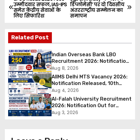
P
उम्मीदवार सफल, IAS-IPS
डिप्लोमेसी’ पर दो दिवसीय
समेत केंद्रीय सेवाओं के
अंतरराष्ट्रीय सम्मेलन का
o
लिए सिफारिश
समापन
s
Related Post
t
n
Indian Overseas Bank LBO
Recruitment 2026: Notification
a
Out for 250 Posts, Apply Online
Aug 8, 2026
AIIMS Delhi MTS Vacancy 2026:
v
Notification Released, 10th
Pass Candidates Can Apply
Aug 4, 2026
i
Through Email
Al-Falah University Recruitment
g
2026: Notification Out for
Nursing, Paramedical &
Aug 3, 2026
a
Supporting Staff Posts, Apply
Through Email
t