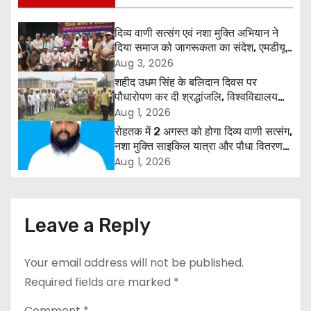
t
n
दिव्य वाणी सत्संग एवं नशा मुक्ति अभियान ने
दिया समाज को जागरूकता का संदेश, एमडीयू
a
रोहतक में हजारों लोगों ने लिया संकल्प
Aug 3, 2026
शहीद उधम सिंह के बलिदान दिवस पर
v
पौधारोपण कर दी श्रद्धांजलि, विश्वविद्यालय
और राजपत्रित अवकाश बहाल करने की उठी
Aug 1, 2026
i
मांग
रोहतक में 2 अगस्त को होगा दिव्य वाणी सत्संग,
g
नशा मुक्ति साइकिल यात्रा और पौधा वितरण
कार्यक्रम
Aug 1, 2026
a
t
Leave a Reply
i
o
Your email address will not be published.
Required fields are marked
*
n
Comment
*