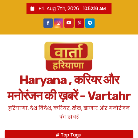
S
Fri. Aug 7th, 2026
10:52:17 AM
k
i
p
t
o
c
o
n
Haryana , करियर और
t
e
मनोरंजन की ख़बरें - Vartahr
n
t
हरियाणा, देश विदेश, करियर, खेल, बाजार और मनोरंजन
की ख़बरें
Top Tags