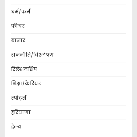
धर्म/कर्म
फीचर
बाजार
राजनीति/विश्लेषण
रिलेशनशिप
शिक्षा/कैरियर
स्पोर्ट्स
हरियाणा
हेल्थ