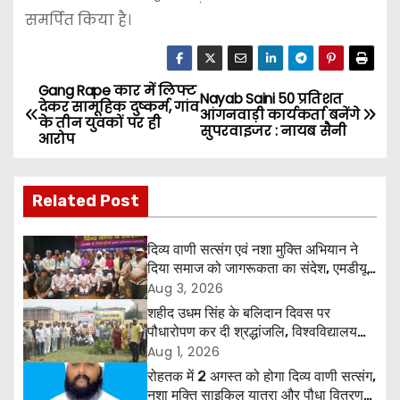
समर्पित किया है।
Gang Rape कार में लिफ्ट
P
Nayab Saini 50 प्रतिशत
देकर सामूहिक दुष्कर्म, गांव
आंगनवाड़ी कार्यकर्ता बनेंगे
के तीन युवकों पर ही
o
सुपरवाइजर : नायब सैनी
आरोप
s
Related Post
t
n
दिव्य वाणी सत्संग एवं नशा मुक्ति अभियान ने
दिया समाज को जागरूकता का संदेश, एमडीयू
a
रोहतक में हजारों लोगों ने लिया संकल्प
Aug 3, 2026
शहीद उधम सिंह के बलिदान दिवस पर
v
पौधारोपण कर दी श्रद्धांजलि, विश्वविद्यालय
और राजपत्रित अवकाश बहाल करने की उठी
Aug 1, 2026
i
मांग
रोहतक में 2 अगस्त को होगा दिव्य वाणी सत्संग,
नशा मुक्ति साइकिल यात्रा और पौधा वितरण