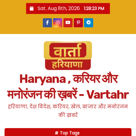
S
Sat. Aug 8th, 2026
1:28:23 PM
k
i
p
t
o
c
o
n
Haryana , करियर और
t
e
मनोरंजन की ख़बरें - Vartahr
n
t
हरियाणा, देश विदेश, करियर, खेल, बाजार और मनोरंजन
की ख़बरें
Top Tags