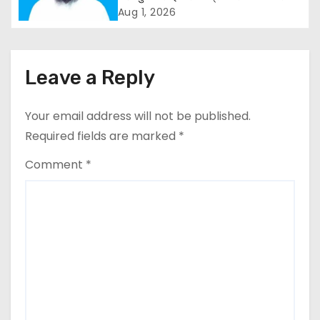
g
कार्यक्रम
Aug 1, 2026
a
t
Leave a Reply
i
o
Your email address will not be published.
Required fields are marked
*
n
Comment
*