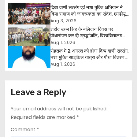
n
दिव्य वाणी सत्संग एवं नशा मुक्ति अभियान ने
a
दिया समाज को जागरूकता का संदेश, एमडीयू
रोहतक में हजारों लोगों ने लिया संकल्प
Aug 3, 2026
v
शहीद उधम सिंह के बलिदान दिवस पर
पौधारोपण कर दी श्रद्धांजलि, विश्वविद्यालय
i
और राजपत्रित अवकाश बहाल करने की उठी
Aug 1, 2026
मांग
रोहतक में 2 अगस्त को होगा दिव्य वाणी सत्संग,
g
नशा मुक्ति साइकिल यात्रा और पौधा वितरण
कार्यक्रम
a
Aug 1, 2026
t
i
Leave a Reply
o
Your email address will not be published.
n
Required fields are marked
*
Comment
*