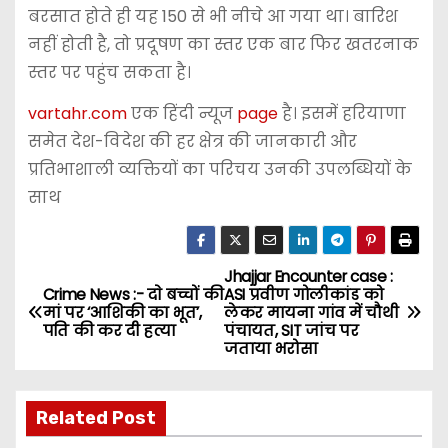
बरसात होते ही यह 150 से भी नीचे आ गया था। बारिश
नहीं होती है, तो प्रदूषण का स्तर एक बार फिर खतरनाक
स्तर पर पहुंच सकता है।
vartahr.com
एक हिंदी न्यूज
page
है। इसमें हरियाणा
समेत देश-विदेश की हर क्षेत्र की जानकारी और
प्रतिभाशाली व्यक्तियों का परिचय उनकी उपलब्धियों के
साथ
Jhajjar Encounter case :
P
Crime News :- दाे बच्चों की
ASI प्रवीण गोलीकांड को
मां पर ‘आशिकी का भूत’,
लेकर मायना गांव में चौथी
o
पति की कर दी हत्या
पंचायत, SIT जांच पर
जताया भरोसा
s
t
Related Post