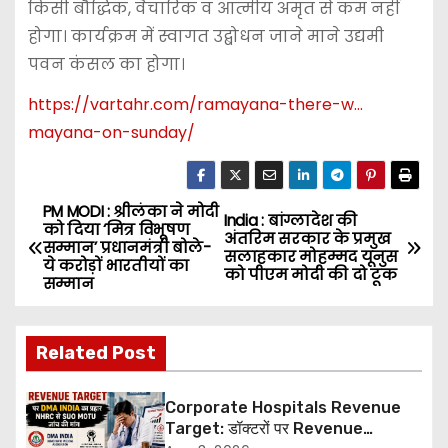
किसी बौद्धिक, वैचारिक व आत्मीय अमृत से कम नहीं
होगा। कार्यक्रम में स्वागत उद्बोधन जाने माने उद्यमी
पवन कंसल का होगा।
https://vartahr.com/
ramayana-there-w…
mayana-on-sunday
/
PM MODI : श्रीलंका ने मोदी
P
India : बांग्लादेश की
को दिया ‘मित्र विभूषण
अंतरिम सरकार के प्रमुख
सम्मान’ प्रधानमंत्री बोले-
o
सलाहकार मोहम्मद यूनुस
ये करोड़ों भारतीयों का
को पीएम मोदी की दो टूक
सम्मान
s
t
Related Post
n
Corporate Hospitals Revenue
a
Target: डॉक्टरों पर Revenue