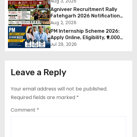
Targets थोपने के खिलाफ DMA India
Aug 3, 2026
v
का बड़ा कदम, NHRC से Suo Motu जांच
Agniveer Recruitment Rally
की मांग
Fatehgarh 2026 Notification
i
Out – Rajput Regimental Centre
Aug 2, 2026
Rally Schedule, Eligibility,
PM Internship Scheme 2026:
g
Documents & Selection Process
Apply Online, Eligibility, ₹9,000
Stipend, Benefits, Selection
a
Jul 29, 2026
Process & Last Date
t
i
Leave a Reply
o
Your email address will not be published.
n
Required fields are marked
*
Comment
*