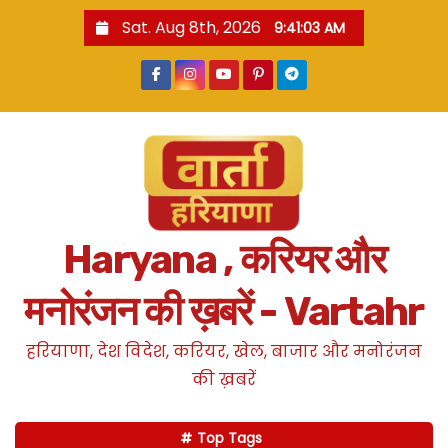
S
Sat. Aug 8th, 2026
9:41:04 AM
k
i
p
t
o
c
o
n
Haryana , करियर और
t
e
मनोरंजन की ख़बरें - Vartahr
n
t
हरियाणा, देश विदेश, करियर, खेल, बाजार और मनोरंजन
की ख़बरें
Top Tags