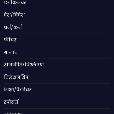
एग्रीकल्चर
देश/विदेश
धर्म/कर्म
फीचर
बाजार
राजनीति/विश्लेषण
रिलेशनशिप
शिक्षा/कैरियर
स्पोर्ट्स