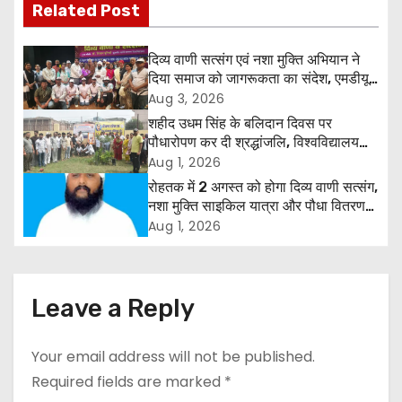
t
Related Post
n
दिव्य वाणी सत्संग एवं नशा मुक्ति अभियान ने
a
दिया समाज को जागरूकता का संदेश, एमडीयू
रोहतक में हजारों लोगों ने लिया संकल्प
Aug 3, 2026
v
शहीद उधम सिंह के बलिदान दिवस पर
पौधारोपण कर दी श्रद्धांजलि, विश्वविद्यालय
i
और राजपत्रित अवकाश बहाल करने की उठी
Aug 1, 2026
मांग
रोहतक में 2 अगस्त को होगा दिव्य वाणी सत्संग,
g
नशा मुक्ति साइकिल यात्रा और पौधा वितरण
कार्यक्रम
a
Aug 1, 2026
t
i
Leave a Reply
o
Your email address will not be published.
n
Required fields are marked
*