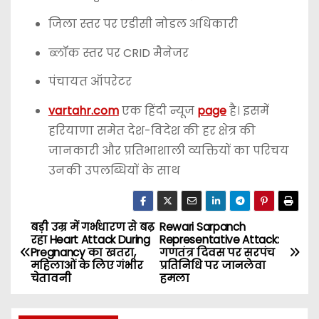
जिला स्तर पर एडीसी नोडल अधिकारी
ब्लॉक स्तर पर CRID मैनेजर
पंचायत ऑपरेटर
vartahr.com
एक हिंदी न्यूज
page
है। इसमें
हरियाणा समेत देश-विदेश की हर क्षेत्र की
जानकारी और प्रतिभाशाली व्यक्तियों का परिचय
उनकी उपलब्धियों के साथ
बड़ी उम्र में गर्भधारण से बढ़
Rewari Sarpanch
P
रहा Heart Attack During
Representative Attack:
Pregnancy का खतरा,
गणतंत्र दिवस पर सरपंच
o
महिलाओं के लिए गंभीर
प्रतिनिधि पर जानलेवा
चेतावनी
हमला
s