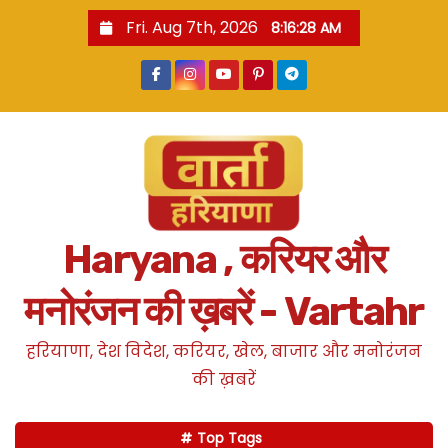
S
Fri. Aug 7th, 2026
8:16:29 AM
k
i
p
t
o
c
o
n
Haryana , करियर और
t
e
मनोरंजन की ख़बरें - Vartahr
n
t
हरियाणा, देश विदेश, करियर, खेल, बाजार और मनोरंजन
की ख़बरें
Top Tags