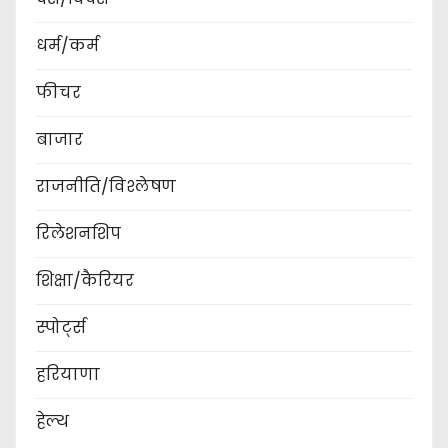
धर्म/कर्म
फीचर
बाजार
राजनीति/विश्लेषण
रिलेशनशिप
शिक्षा/कैरियर
स्पोर्ट्स
हरियाणा
हेल्थ