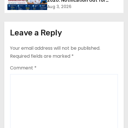
2026: Notification Out for
a
Nursing, Paramedical &
Aug 3, 2026
Supporting Staff Posts, Apply
t
Through Email
i
Leave a Reply
o
Your email address will not be published.
n
Required fields are marked
*
Comment
*