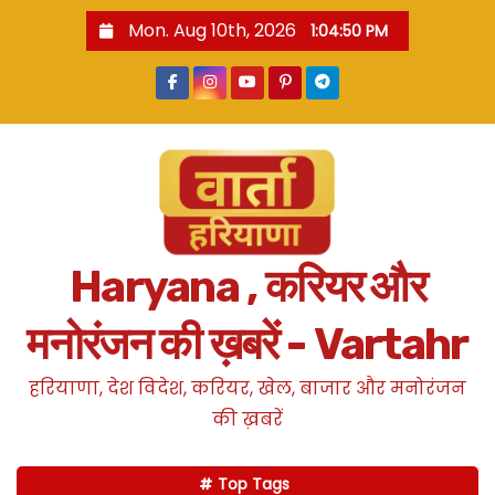
S
Mon. Aug 10th, 2026
1:04:51 PM
k
i
p
t
o
c
o
n
Haryana , करियर और
t
e
मनोरंजन की ख़बरें - Vartahr
n
t
हरियाणा, देश विदेश, करियर, खेल, बाजार और मनोरंजन
की ख़बरें
Top Tags