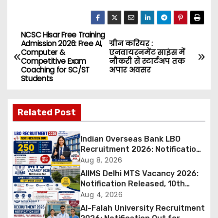
NCSC Hisar Free Training
P
Admission 2026: Free AI,
ग्रीन करियर :
Computer &
एनवायरनमेंट साइंस में
o
Competitive Exam
नौकरी से स्टार्टअप तक
Coaching for SC/ST
अपार अवसर
s
Students
t
Related Post
n
a
Indian Overseas Bank LBO
Recruitment 2026: Notification
v
Out for 250 Posts, Apply Online
Aug 8, 2026
AIIMS Delhi MTS Vacancy 2026:
i
Notification Released, 10th
Pass Candidates Can Apply
Aug 4, 2026
g
Through Email
Al-Falah University Recruitment