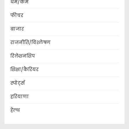
धर्म/कर्म
फीचर
बाजार
राजनीति/विश्लेषण
रिलेशनशिप
शिक्षा/कैरियर
स्पोर्ट्स
हरियाणा
हेल्थ