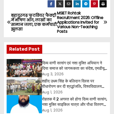
MSIET Rohtak
P
बहादुरगढ़ फुटवियर फैक्ट्री
Recruitment 2026: Offline
में भीषण आग, लाखों का
Applications Invited for
o
सामान जला, एक कर्मचारी
Various Non-Teaching
झुलसा
Posts
s
t
Related Post
n
दिव्य वाणी सत्संग एवं नशा मुक्ति अभियान ने
a
दिया समाज को जागरूकता का संदेश, एमडीयू
रोहतक में हजारों लोगों ने लिया संकल्प
Aug 3, 2026
v
शहीद उधम सिंह के बलिदान दिवस पर
पौधारोपण कर दी श्रद्धांजलि, विश्वविद्यालय
i
और राजपत्रित अवकाश बहाल करने की उठी
Aug 1, 2026
मांग
रोहतक में 2 अगस्त को होगा दिव्य वाणी सत्संग,
g
नशा मुक्ति साइकिल यात्रा और पौधा वितरण
कार्यक्रम
a
Aug 1, 2026