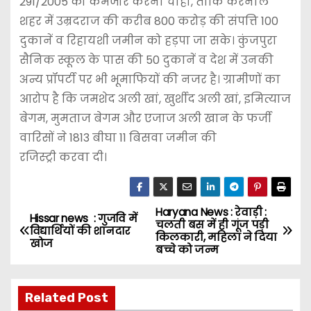
291/2005 को कमजोर करना चाहा, ताकि करनाल
शहर में उम्रदराज की करीब 800 करोड़ की संपत्ति 100
दुकानें व रिहायशी जमीन को हड़पा जा सके। कुंजपुरा
सैनिक स्कूल के पास की 50 दुकानें व देश में उनकी
अन्य प्रॉपर्टी पर भी भूमाफियों की नजर है। ग्रामीणों का
आरोप है कि जमशेद अली खां, खुर्शीद अली खां, इमित्याज
बेगम, मुमताज बेगम और एजाज अली खान के फर्जी
वारिसों ने 1813 बीघा 11 बिसवा जमीन की
रजिस्ट्री करवा दी।
Haryana News : रेवाड़ी :
P
Hissar news : गुजवि में
चलती बस में ही गूंज पड़ी
विद्यार्थियों की शानदार
किलकारी, महिला ने दिया
o
खोज
बच्चे को जन्म
s
Related Post
t