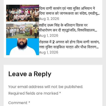
n
दिव्य वाणी सत्संग एवं नशा मुक्ति अभियान ने
दिया समाज को जागरूकता का संदेश, एमडीयू
a
रोहतक में हजारों लोगों ने लिया संकल्प
Aug 3, 2026
शहीद उधम सिंह के बलिदान दिवस पर
v
पौधारोपण कर दी श्रद्धांजलि, विश्वविद्यालय
और राजपत्रित अवकाश बहाल करने की उठी
Aug 1, 2026
i
मांग
रोहतक में 2 अगस्त को होगा दिव्य वाणी सत्संग,
g
नशा मुक्ति साइकिल यात्रा और पौधा वितरण
कार्यक्रम
Aug 1, 2026
a
t
Leave a Reply
i
o
Your email address will not be published.
Required fields are marked
*
n
Comment
*