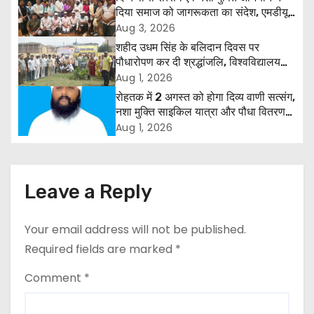
a
दिया समाज को जागरूकता का संदेश, एमडीयू
v
रोहतक में हजारों लोगों ने लिया संकल्प
Aug 3, 2026
शहीद उधम सिंह के बलिदान दिवस पर
i
पौधारोपण कर दी श्रद्धांजलि, विश्वविद्यालय
और राजपत्रित अवकाश बहाल करने की उठी
Aug 1, 2026
g
मांग
रोहतक में 2 अगस्त को होगा दिव्य वाणी सत्संग,
नशा मुक्ति साइकिल यात्रा और पौधा वितरण
a
कार्यक्रम
Aug 1, 2026
t
i
Leave a Reply
o
Your email address will not be published.
n
Required fields are marked
*
Comment
*