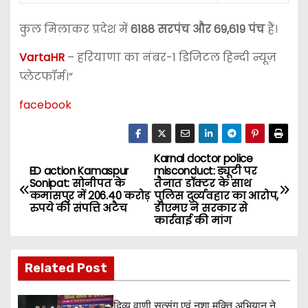
कुल मिलाकर प्रदेश में
6188 सरपंच और 69,619 पंच
हैं।
VartaHR
– हरियाणा का नंबर-1 डिजिटल हिन्दी न्यूज़
प्लेटफॉर्म।”
facebook
Karnal doctor police
P
ED action Kamaspur
misconduct: ड्यूटी पर
Sonipat: सोनीपत के
तैनात डॉक्टर के साथ
o
कमासपुर में 206.40 करोड़
पुलिस दुर्व्यवहार का आरोप,
रुपये की संपत्ति अटैच
डीएमए ने सरकार से
s
कार्रवाई की मांग
t
Related Post
n
दिव्य वाणी सत्संग एवं नशा मुक्ति अभियान ने