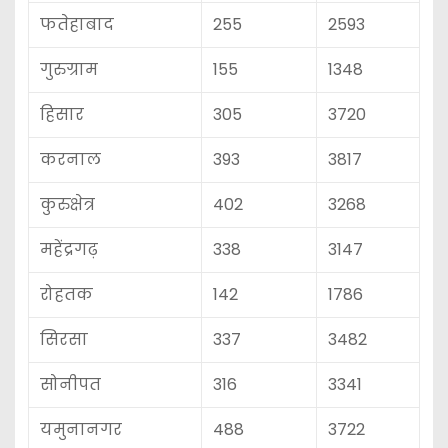
फतेहाबाद
255
2593
गुरुग्राम
155
1348
हिसार
305
3720
करनाल
393
3817
कुरुक्षेत्र
402
3268
महेंद्रगढ़
338
3147
रोहतक
142
1786
सिरसा
337
3482
सोनीपत
316
3341
यमुनानगर
488
3722